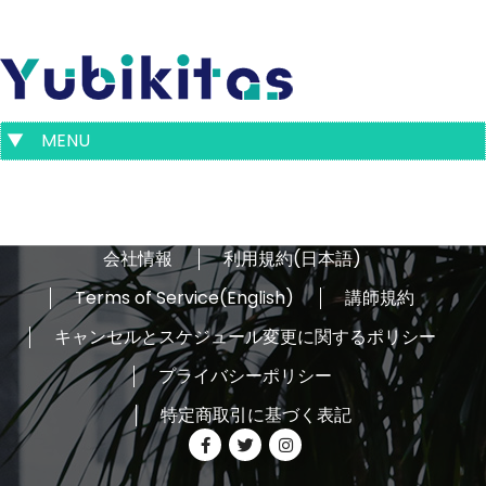
コ
ン
テ
ン
ツ
▼ MENU
へ
ス
キ
ッ
プ
会社情報
利用規約(日本語)
Terms of Service(English)
講師規約
キャンセルとスケジュール変更に関するポリシー
プライバシーポリシー
特定商取引に基づく表記